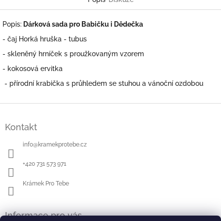
Popis:
Dárková sada pro Babičku i Dědečka
- čaj Horká hruška - tubus
- skleněný hrníček s proužkovaným vzorem
- kokosová ervitka
- přírodní krabička s průhledem se stuhou a vánoční ozdobou
Z
á
Kontakt
p
a
info
@
kramekprotebe.cz
t
í
+420 731 573 971
Krámek Pro Tebe
Informace pro vás