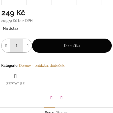
249 Kč
205,79 Kč bez DPH
Měrná
Na dotaz
cena:
Do košíku
Kategorie
:
Domov - babička, dědeček.
ZEPTAT SE
Facebook
Pinterest
Popis
Diskuze