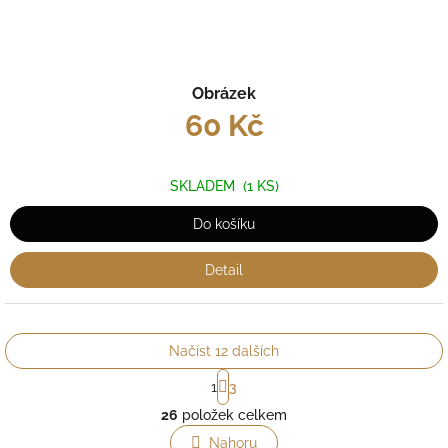
Obrázek
60 Kč
SKLADEM
(1 KS)
Do košíku
Detail
Načíst 12 dalších
S
1
3
t
O
r
26
položek celkem
v
á
l
Nahoru
n