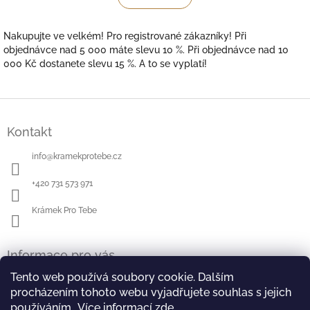
á
k
o
d
v
a
Nakupujte ve velkém! Pro registrované zákazníky! Při
á
c
objednávce nad 5 000 máte slevu 10 %. Při objednávce nad 10
n
í
000 Kč dostanete slevu 15 %. A to se vyplatí!
í
p
r
v
Z
k
á
y
Kontakt
p
v
a
ý
info
@
kramekprotebe.cz
t
p
i
í
+420 731 573 971
s
u
Krámek Pro Tebe
Informace pro vás
Tento web používá soubory cookie. Dalším
Jak nakupovat
procházením tohoto webu vyjadřujete souhlas s jejich
Obchodní podmínky - zkrácené znění
používáním.. Více informací
zde
.
Obchodní podmínky