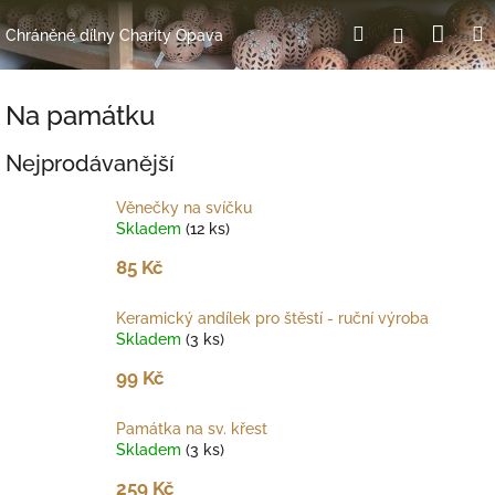
Přejít
Nák
Hledat
Přihlášení
na
Chráněné dílny Charity Opava
obsah
koší
Na památku
Nejprodávanější
Věnečky na svíčku
Skladem
(12 ks)
85 Kč
Keramický andílek pro štěstí - ruční výroba
Skladem
(3 ks)
99 Kč
Památka na sv. křest
Skladem
(3 ks)
259 Kč