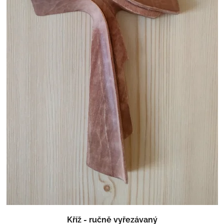
Kříž - ručně vyřezávaný