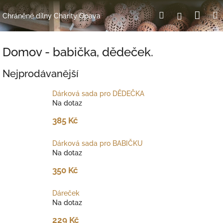
Přejít
Nák
Hledat
Přihlášení
na
Chráněné dílny Charity Opava
obsah
koší
Domov - babička, dědeček.
Nejprodávanější
Dárková sada pro DĚDEČKA
Na dotaz
385 Kč
Dárková sada pro BABIČKU
Na dotaz
350 Kč
Dáreček
Na dotaz
229 Kč