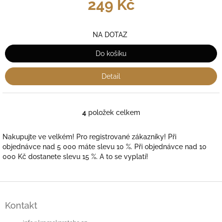
249 Kč
NA DOTAZ
Do košíku
Detail
4
položek celkem
O
v
l
Nakupujte ve velkém! Pro registrované zákazníky! Při
á
objednávce nad 5 000 máte slevu 10 %. Při objednávce nad 10
d
000 Kč dostanete slevu 15 %. A to se vyplatí!
a
c
í
Z
p
á
r
Kontakt
p
v
a
k