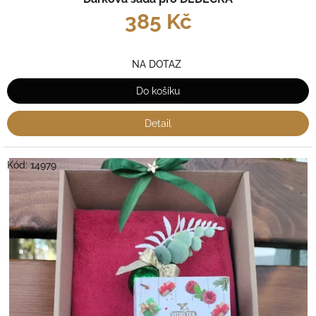
385 Kč
NA DOTAZ
Do košíku
Detail
Kód:
14979