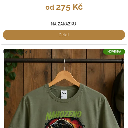
275 Kč
od
NA ZAKÁZKU
Detail
Kód:
15379/4 R
NOVINKA