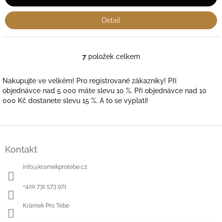
Detail
7
položek celkem
O
v
l
Nakupujte ve velkém! Pro registrované zákazníky! Při
á
objednávce nad 5 000 máte slevu 10 %. Při objednávce nad 10
d
000 Kč dostanete slevu 15 %. A to se vyplatí!
a
c
í
Z
p
á
r
Kontakt
p
v
a
k
info
@
kramekprotebe.cz
y
t
v
í
+420 731 573 971
ý
p
Krámek Pro Tebe
i
s