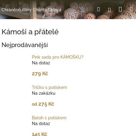
Přejít
Nák
Hledat
Přihlášení
na
Chráněné dílny Charity Opava
obsah
koší
Kámoši a přátelé
Nejprodávanější
Pink sada pro KÁMOŠKU?
Na dotaz
279 Kč
Tričko s potiskem
Na zakázku
275 Kč
od
Batoh s potiskem
Na dotaz
145 Kč