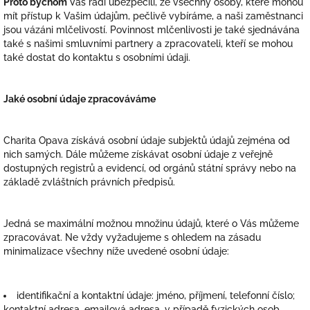
Proto bychom
Vás rádi ubezpečili, že všechny osoby, které mohou
mít přístup k Vašim údajům, pečlivě vybíráme, a naši zaměstnanci
jsou vázáni mlčelivostí. Povinnost mlčenlivosti je také sjednávána
také s našimi smluvními partnery a zpracovateli, kteří se mohou
také dostat do kontaktu s osobními údaji.
Jaké osobní údaje zpracováváme
Charita Opava získává osobní údaje subjektů údajů zejména od
nich samých. Dále můžeme získávat osobní údaje z veřejně
dostupných registrů a evidencí, od orgánů státní správy nebo na
základě zvláštních právních předpisů.
Jedná se maximální možnou množinu údajů, které o Vás můžeme
zpracovávat. Ne vždy vyžadujeme s ohledem na zásadu
minimalizace všechny níže uvedené osobní údaje:
identifikační a kontaktní údaje: jméno, příjmení, telefonní číslo;
kontaktní adresa, emailová adresa, v případě fyzických osob