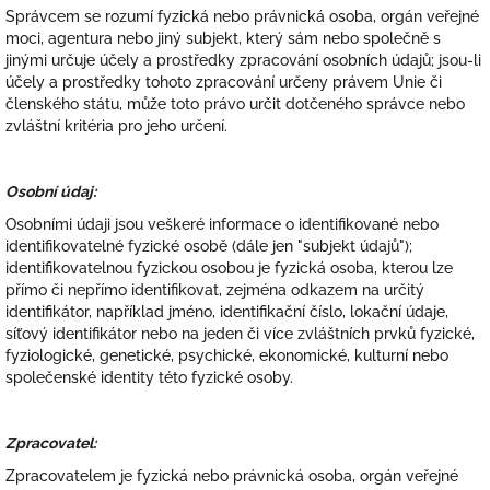
Správcem se rozumí fyzická nebo právnická osoba, orgán veřejné
moci, agentura nebo jiný subjekt, který sám nebo společně s
jinými určuje účely a prostředky zpracování osobních údajů; jsou-li
účely a prostředky tohoto zpracování určeny právem Unie či
členského státu, může toto právo určit dotčeného správce nebo
zvláštní kritéria pro jeho určení.
Osobní údaj:
Osobními údaji jsou
veškeré informace o identifikované nebo
identifikovatelné fyzické osobě (dále jen "subjekt údajů");
identifikovatelnou fyzickou osobou je fyzická osoba, kterou lze
přímo či nepřímo identifikovat, zejména odkazem na určitý
identifikátor, například jméno, identifikační číslo, lokační údaje,
síťový identifikátor nebo na jeden či více zvláštních prvků fyzické,
fyziologické, genetické, psychické, ekonomické, kulturní nebo
společenské identity této fyzické osoby.
Zpracovatel:
Zpracovatelem je fyzická nebo právnická osoba, orgán veřejné