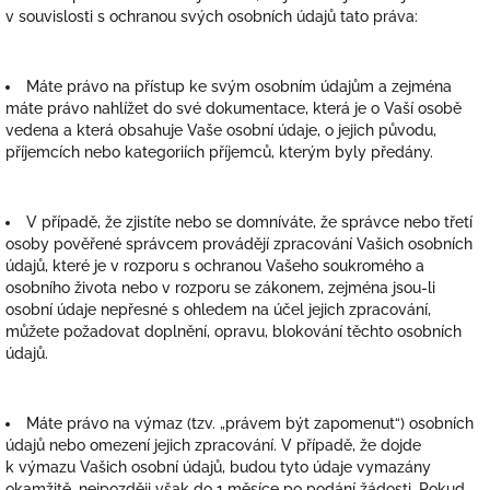
v souvislosti s ochranou svých osobních údajů tato práva:
Máte právo na přístup ke svým osobním údajům a zejména
máte právo nahlížet do své dokumentace, která je o Vaší osobě
vedena a která obsahuje Vaše osobní údaje, o jejich původu,
příjemcích nebo kategoriích příjemců, kterým byly předány.
V případě, že zjistíte nebo se domníváte, že správce nebo třetí
osoby pověřené správcem provádějí zpracování Vašich osobních
údajů, které je v rozporu s ochranou Vašeho soukromého a
osobního života nebo v rozporu se zákonem, zejména jsou-li
osobní údaje nepřesné s ohledem na účel jejich zpracování,
můžete požadovat doplnění, opravu, blokování těchto osobních
údajů.
Máte právo na výmaz (tzv. „právem být zapomenut“) osobních
údajů nebo omezení jejich zpracování. V případě, že dojde
k výmazu Vašich osobní údajů, budou tyto údaje vymazány
okamžitě, nejpozději však do 1 měsíce po podání žádosti. Pokud