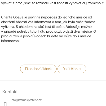
vysvětlit proč jsme se rozhodli Vaši žádosti vyhovět či ji zamítnout.
Charita Opava je povinna nejpozději do jednoho měsíce od
obdržení žádosti Vás informovat o tom, jak byla Vaše žádost
vyřízena. S ohledem na složitost či počet žádostí je možné
v případě potřeby tuto lhůtu prodloužit o další dva měsíce. O
prodloužení a jeho důvodech budete ve lhůtě do 1 měsíce
informováni.
Předchozí článek
Další článek
Z
á
Kontakt
p
a
info
@
kramekprotebe.cz
t