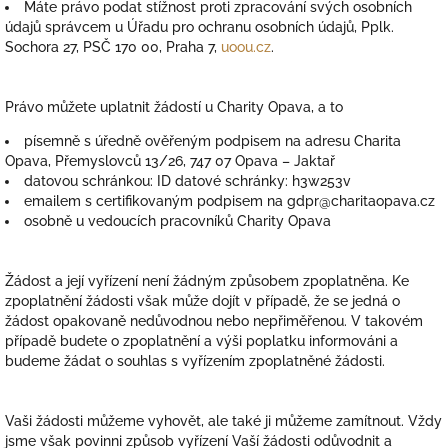
Máte právo podat stížnost proti zpracování svých osobních
údajů správcem u Úřadu pro ochranu osobních údajů, Pplk.
Sochora 27, PSČ 170 00, Praha 7,
uoou.cz
.
Právo můžete uplatnit žádostí u Charity Opava, a to
písemně s úředně ověřeným podpisem na adresu Charita
Opava, Přemyslovců 13/26, 747 07 Opava – Jaktař
datovou schránkou: ID datové schránky: h3w253v
emailem s certifikovaným podpisem na gdpr@charitaopava.cz
osobně u vedoucích pracovníků Charity Opava
Žádost a její vyřízení není žádným způsobem zpoplatněna. Ke
zpoplatnění žádosti však může dojít v případě, že se jedná o
žádost opakovaně nedůvodnou nebo nepřiměřenou. V takovém
případě budete o zpoplatnění a výši poplatku informováni a
budeme žádat o souhlas s vyřízením zpoplatněné žádosti.
Vaši žádosti můžeme vyhovět, ale také ji můžeme zamítnout. Vždy
jsme však povinni způsob vyřízení Vaší žádosti odůvodnit a