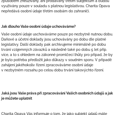
způsobem zneužívány, ani prodávány třetím subjektům a budou
využívány pouze v souladu s platnou legislativou. Charita Opava
nepředává osobní údaje třetím osobám do zahraničí.
Jak dlouho Vaše osobní údaje uchováváme?
Vaše osobní údaje uschováváme pouze po nezbytně nutnou dobu.
Daňové a účetní doklady jsou uchovávány po dobu dle platné
legislativy. Další doklady pak archivujeme minimálně po dobu
trvání vzájemných závazků a následně také po dobu 5 let příp.
více, a to s ohledem na zákonné promlčecí lhůty pro případ, že by
je bylo potřeba předložit jako důkazy v soudním sporu. V případě
zahájení jakéhokoliv řízení zpracováváme osobní údaje
v nezbytném rozsahu po celou dobu trvání takovýchto řízení.
Jaká jsou Vaše práva při zpracovávání Vašich osobních údajů a jak
je můžete uplatnit
Charita Opava Vás informuje o tom, že jako subjekt údajů máte