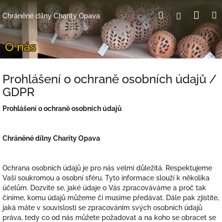
Přejít
Nák
Hledat
Přihlášení
na
Chráněné dílny Charity Opava
obsah
koší
O nás
Prohlášení o ochraně osobních údajů /
GDPR
Prohlášení o ochraně osobních údajů
Chráněné dílny Charity Opava
Ochrana osobních údajů je pro nás velmi důležitá. Respektujeme
Vaši soukromou a osobní sféru. Tyto informace slouží k několika
účelům. Dozvíte se, jaké údaje o Vás zpracováváme a proč tak
činíme, komu údajů můžeme či musíme předávat. Dále pak zjistíte,
jaká máte v souvislosti se zpracováním svých osobních údajů
práva, tedy co od nás můžete požadovat a na koho se obracet se