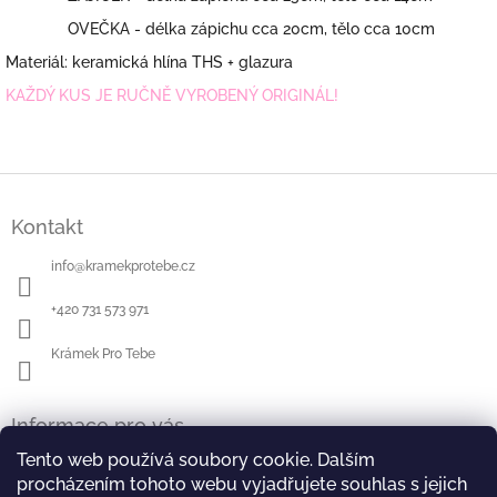
OVEČKA - délka zápichu cca 20cm, tělo cca 10cm
Materiál: keramická hlína THS + glazura
KAŽDÝ KUS JE RUČNĚ VYROBENÝ ORIGINÁL!
Z
á
Kontakt
p
a
info
@
kramekprotebe.cz
t
í
+420 731 573 971
Krámek Pro Tebe
Informace pro vás
Tento web používá soubory cookie. Dalším
Jak nakupovat
procházením tohoto webu vyjadřujete souhlas s jejich
Obchodní podmínky - zkrácené znění