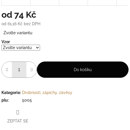
od
74 Kč
od
61,16 Kč
bez DPH
Měrná
Zvolte variantu
cena:
Vzor
Do košíku
Kategorie
:
Drobnosti, zápichy, závěsy
plu
:
5005
ZEPTAT SE