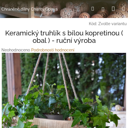
Přejít
Nák
Hledat
Přihlášení
na
Chráněné dílny Charity Opava
obsah
koší
Kód:
Zvolte variantu
Keramický truhlík s bílou kopretinou (
obal ) - ruční výroba
Průměrné
Neohodnoceno
Podrobnosti hodnocení
hodnocení
produktu
je
0,0
z
5
hvězdiček.