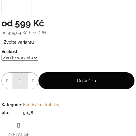
od
599 Kč
od
495,04 Kč
bez DPH
Měrná
Zvolte variantu
cena:
Velikost
Do košíku
Kategorie
:
Květináče, truhlíky
plu
:
5038
ZEPTAT SE