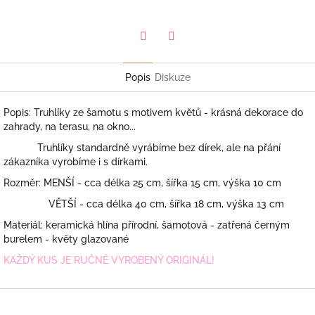
Facebook
Pinterest
Popis
Diskuze
Popis: Truhlíky ze šamotu s motivem květů - krásná dekorace do
zahrady, na terasu, na okno...
Truhlíky standardně vyrábíme bez dírek, ale na přání
zákazníka vyrobíme i s dírkami.
Rozměr: MENŠÍ - cca délka 25 cm, šířka 15 cm, výška 10 cm
VĚTŠÍ - cca délka 40 cm, šířka 18 cm, výška 13 cm
Materiál: keramická hlína přírodní, šamotová - zatřená černým
burelem - květy glazované
KAŽDÝ KUS JE RUČNĚ VYROBENÝ ORIGINÁL!
Z
á