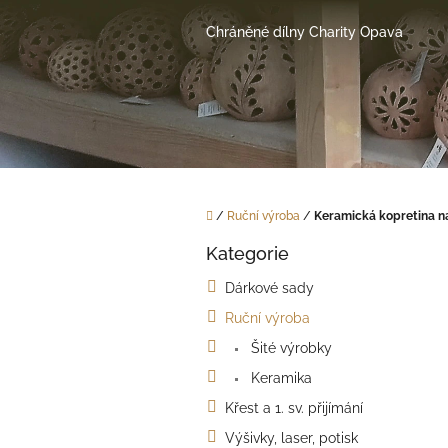
Přejít
na
Chráněné dílny Charity Opava
obsah
Domů
/
Ruční výroba
/
Keramická kopretina n
P
Kategorie
o
Přeskočit
kategorie
s
Dárkové sady
t
Ruční výroba
r
a
Šité výrobky
n
Keramika
n
í
Křest a 1. sv. přijímání
p
Výšivky, laser, potisk