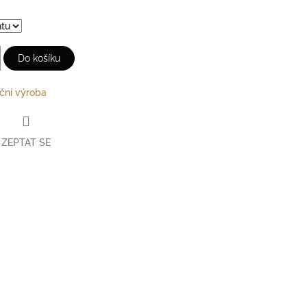
Do košíku
ční výroba
ZEPTAT SE
erest