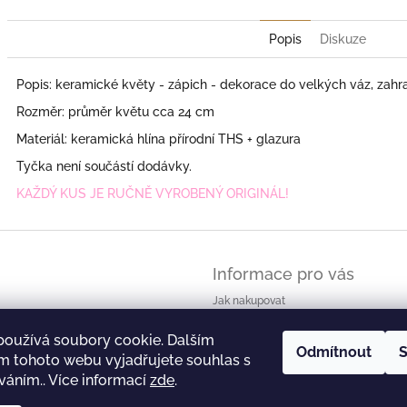
Popis
Diskuze
Popis: keramické květy - zápich - dekorace do velkých váz, zahrad
Rozměr: průměr květu cca 24 cm
Materiál: keramická hlína přírodní THS + glazura
Tyčka není součástí dodávky.
KAŽDÝ KUS JE RUČNĚ VYROBENÝ ORIGINÁL!
Informace pro vás
Jak nakupovat
Obchodní podmínky - zkrácené znění
používá soubory cookie. Dalším
Obchodní podmínky
Odmítnout
S
m tohoto webu vyjadřujete souhlas s
Podmínky ochrany osobních údajů
íváním.. Více informací
zde
.
Reklamační řád