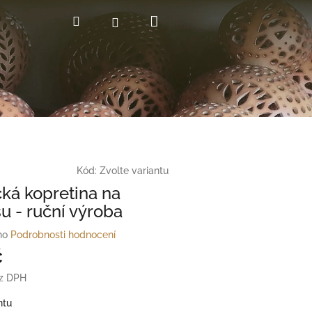
Nákupní
Hledat
Přihlášení
košík
Kód:
Zvolte variantu
ká kopretina na
 - ruční výroba
no
Podrobnosti hodnocení
č
ez DPH
ntu