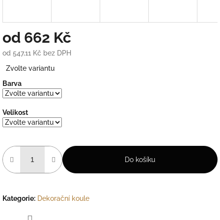
od
662 Kč
od
547,11 Kč
bez DPH
Měrná
Zvolte variantu
cena:
Barva
Velikost
Do košíku
Kategorie
:
Dekorační koule