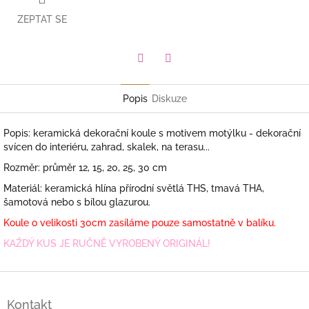
ZEPTAT SE
Facebook
Pinterest
Popis
Diskuze
Popis: keramická dekorační koule s motivem motýlku - dekorační
svícen do interiéru, zahrad, skalek, na terasu...
Rozměr: průměr 12, 15, 20, 25, 30 cm
Materiál: keramická hlína přírodní světlá THS, tmavá THA,
šamotová nebo s bílou glazurou.
Koule o velikosti 30cm zasíláme pouze samostatně v balíku.
KAŽDÝ KUS JE RUČNĚ VYROBENÝ ORIGINÁL!
Z
á
Kontakt