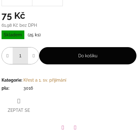
75 Kč
61,98 Kč bez DPH
Měrná
Skladem
(25 ks)
cena:
Do košíku
Kategorie
:
Křest a 1. sv. přijímání
plu
:
3016
ZEPTAT SE
Facebook
Pinterest