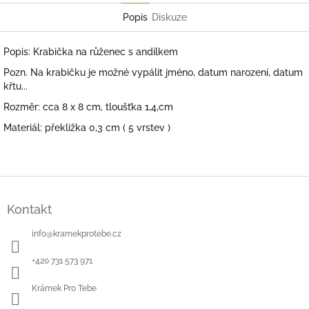
Popis
Diskuze
Popis: Krabička na růženec s andílkem
Pozn. Na krabičku je možné vypálit jméno, datum narození, datum
křtu...
Rozměr: cca 8 x 8 cm, tloušťka 1,4,cm
Materiál: překližka 0,3 cm ( 5 vrstev )
Z
á
Kontakt
p
a
info
@
kramekprotebe.cz
t
í
+420 731 573 971
Krámek Pro Tebe