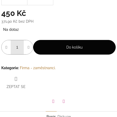
450 Kč
371,90 Kč bez DPH
Měrná
Na dotaz
cena:
Do košíku
Kategorie
:
Firma - zaměstnanci.
ZEPTAT SE
Facebook
Pinterest
Popis
Diskuze