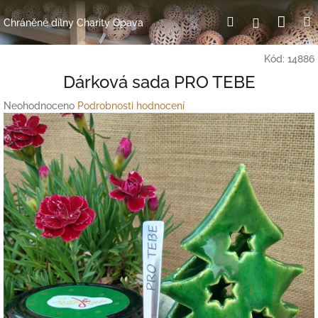
Přejít
Nák
Hledat
Přihlášení
na
Chráněné dílny Charity Opava
obsah
koší
Kód:
14886
Dárková sada PRO TEBE
Průměrné
Neohodnoceno
Podrobnosti hodnocení
hodnocení
produktu
je
0,0
z
5
hvězdiček.