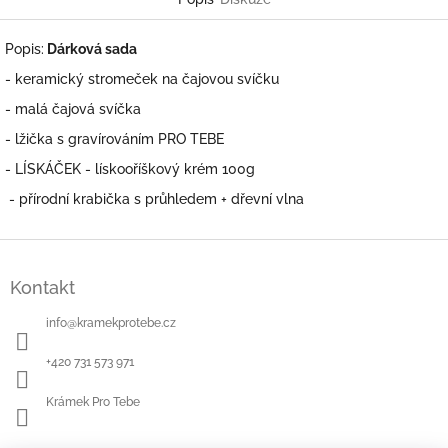
Popis:
Dárková sada
- keramický stromeček na čajovou svíčku
- malá čajová svíčka
- lžička s gravírováním PRO TEBE
- LÍSKÁČEK - lískooříškový krém 100g
- přírodní krabička s průhledem + dřevní vlna
Z
á
Kontakt
p
a
info
@
kramekprotebe.cz
t
í
+420 731 573 971
Krámek Pro Tebe