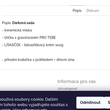
Popis
Diskuze
Popis:
Dárková sada
- keramická miska
- lžička s gravírováním PRO TEBE
-
LÍSKÁČEK - lískooříškový krém 100g
-
přírodní krabička s průhledem + dřevní vlna
Informace pro vás
Jak nakupovat
Obchodní podmínky - zkrácené znění
používá soubory cookie. Dalším
Obchodní podmínky
Odmítnout
S
m tohoto webu vyjadřujete souhlas s
Podmínky ochrany osobních údajů