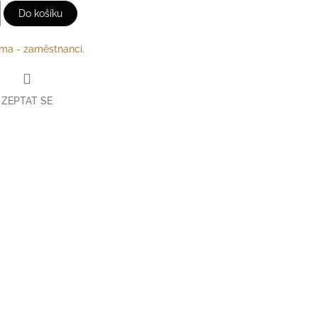
Do košíku
rma - zaměstnanci.
ZEPTAT SE
erest