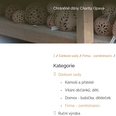
Přejít
na
Chráněné dílny Charity Opava
obsah
Domů
/
Dárkové sady
/
Firma - zaměstnanci.
/
P
Kategorie
o
Přeskočit
kategorie
s
Dárkové sady
t
Kámoši a přátelé
r
a
Vítání občánků, děti.
n
Domov - babička, dědeček.
n
í
Firma - zaměstnanci.
p
Ruční výroba