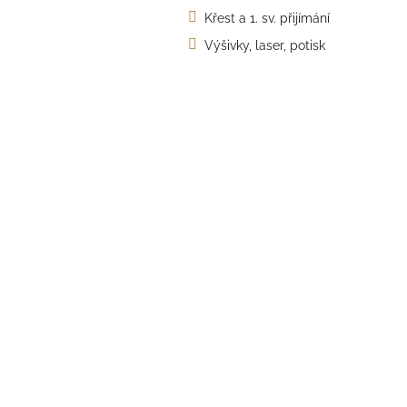
a
Křest a 1. sv. přijímání
n
e
Výšivky, laser, potisk
l