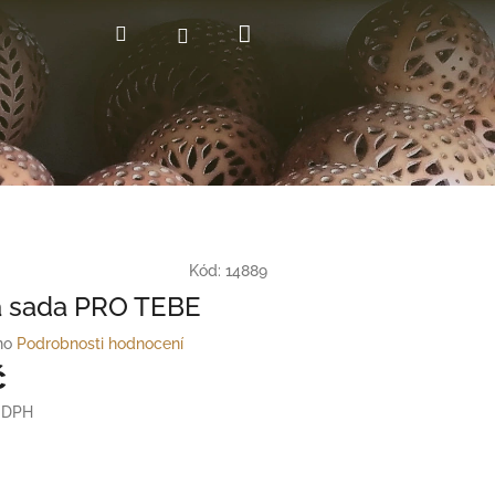
Nákupní
Hledat
Přihlášení
košík
Kód:
14889
á sada PRO TEBE
no
Podrobnosti hodnocení
č
z DPH