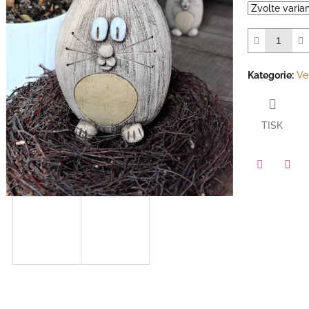
hvězdiček.
Kategorie
:
Ve
TISK
Facebook
Pint