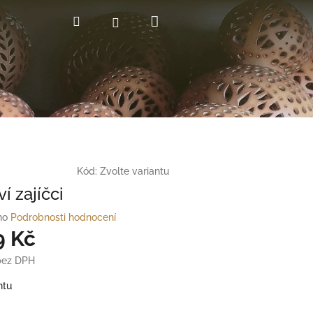
Nákupní
Hledat
Přihlášení
košík
Kód:
Zvolte variantu
í zajíčci
no
Podrobnosti hodnocení
9 Kč
ez DPH
ntu