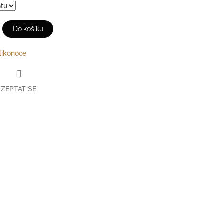
Do košíku
likonoce
ZEPTAT SE
erest