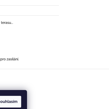
terasu...
ro zasílání.
ouhlasím