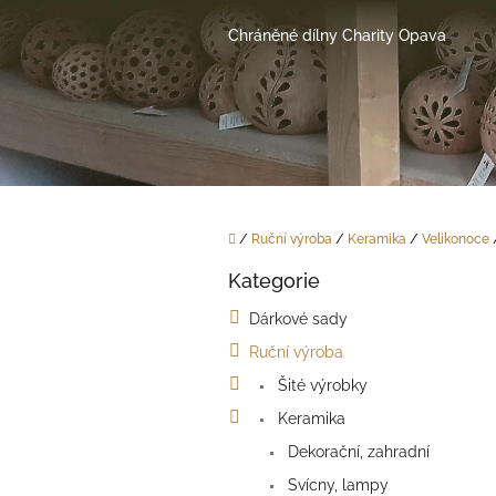
Přejít
na
Chráněné dílny Charity Opava
obsah
Domů
/
Ruční výroba
/
Keramika
/
Velikonoce
P
Kategorie
o
Přeskočit
kategorie
s
Dárkové sady
t
Ruční výroba
r
a
Šité výrobky
n
Keramika
n
í
Dekorační, zahradní
p
Svícny, lampy