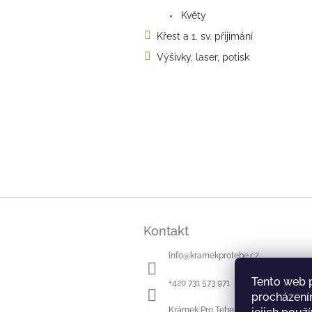
Květy
Křest a 1. sv. přijímání
Výšivky, laser, potisk
Z
á
Kontakt
p
a
info
@
kramekprotebe.cz
t
í
Tento web 
+420 731 573 971
procházení
Krámek Pro Tebe