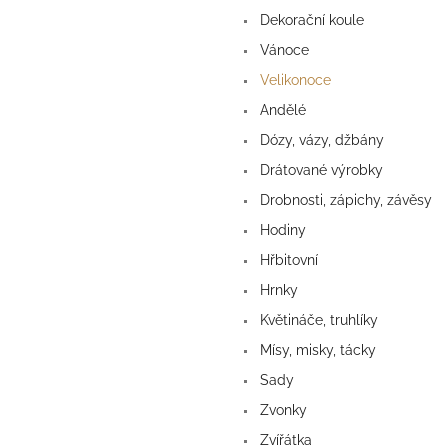
a
Dekorační koule
n
e
Vánoce
l
Velikonoce
Andělé
Dózy, vázy, džbány
Drátované výrobky
Drobnosti, zápichy, závěsy
Hodiny
Hřbitovní
Hrnky
Květináče, truhlíky
Mísy, misky, tácky
Sady
Zvonky
Zvířátka