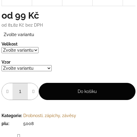
od
99 Kč
od
81,82 Kč
bez DPH
Měrná
Zvolte variantu
cena:
Velikost
Vzor
Do košíku
Kategorie
:
Drobnosti, zápichy, závěsy
plu
:
5008