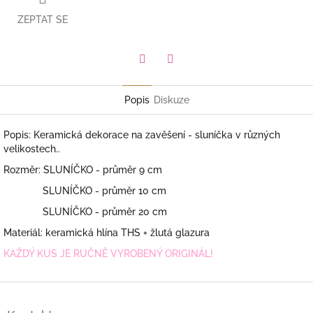
ZEPTAT SE
Facebook
Pinterest
Popis
Diskuze
Popis: Keramická dekorace na zavěšení - sluníčka v různých
velikostech..
Rozměr: SLUNÍČKO - průměr 9 cm
SLUNÍČKO - průměr 10 cm
SLUNÍČKO - průměr 20 cm
Materiál: keramická hlína THS + žlutá glazura
KAŽDÝ KUS JE RUČNĚ VYROBENÝ ORIGINÁL!
Z
á