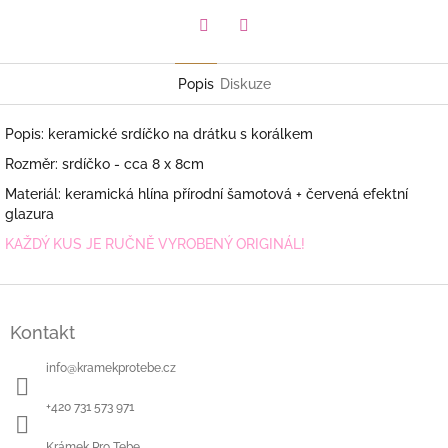
Facebook
Pinterest
Popis
Diskuze
Popis: keramické srdíčko na drátku s korálkem
Rozměr: srdíčko - cca 8 x 8cm
Materiál: keramická hlína přírodní šamotová + červená efektní
glazura
KAŽDÝ KUS JE RUČNĚ VYROBENÝ ORIGINÁL!
Z
á
Kontakt
p
a
info
@
kramekprotebe.cz
t
í
+420 731 573 971
Krámek Pro Tebe