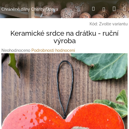
Přejít
Nák
Hledat
Přihlášení
na
Chráněné dílny Charity Opava
obsah
koší
Kód:
Zvolte variantu
Keramické srdce na drátku - ruční
výroba
Průměrné
Neohodnoceno
Podrobnosti hodnocení
hodnocení
produktu
je
0,0
z
5
hvězdiček.