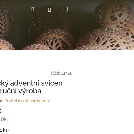
Nákupní
Hledat
Přihlášení
košík
Kód:
14348
ký adventní svícen
 ruční výroba
no
Podrobnosti hodnocení
č
z DPH
(1 ks)