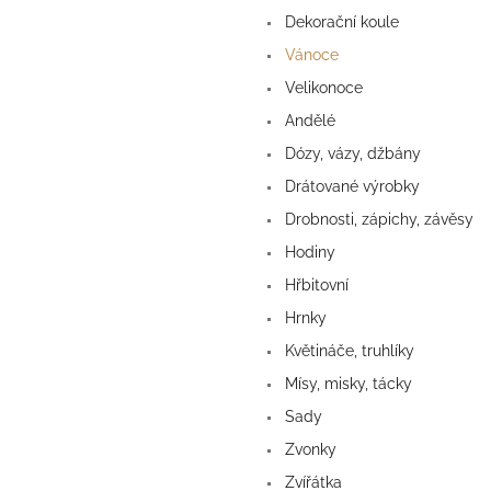
a
Dekorační koule
n
e
Vánoce
l
Velikonoce
Andělé
Dózy, vázy, džbány
Drátované výrobky
Drobnosti, zápichy, závěsy
Hodiny
Hřbitovní
Hrnky
Květináče, truhlíky
Mísy, misky, tácky
Sady
Zvonky
Zvířátka