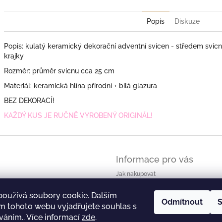
Popis
Diskuze
Popis: kulatý keramický dekorační adventní svícen - středem svícnu
krajky
Rozměr: průměr svícnu cca 25 cm
Materiál: keramická hlína přírodní + bílá glazura
BEZ DEKORACÍ!
KAŽDÝ KUS JE RUČNĚ VYROBENÝ ORIGINÁL!
Informace pro vás
Jak nakupovat
Obchodní podmínky - zkrácené znění
používá soubory cookie. Dalším
Obchodní podmínky
Odmítnout
S
m tohoto webu vyjadřujete souhlas s
Podmínky ochrany osobních údajů
íváním.. Více informací
zde
.
Reklamační řád