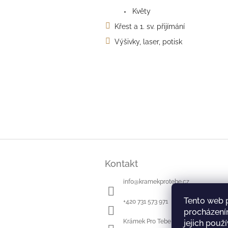
Květy
Křest a 1. sv. přijímání
Výšivky, laser, potisk
Z
á
Kontakt
p
a
info
@
kramekprotebe.cz
t
í
Tento web 
+420 731 573 971
procházení
Krámek Pro Tebe
jejich použ