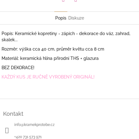
Facebook
Pinterest
Popis
Diskuze
Popis: Keramické kopretiny - zápich - dekorace do váz, zahrad,
skalek...
Rozměr: výška cca 40 cm, průměr květu cca 8 cm
Materiál: keramická hlína přírodní THS + glazura
BEZ DEKORACE!
KAŽDÝ KUS JE RUČNĚ VYROBENÝ ORIGINÁL!
Z
á
Kontakt
p
a
info
@
kramekprotebe.cz
t
í
+420 731 573 971