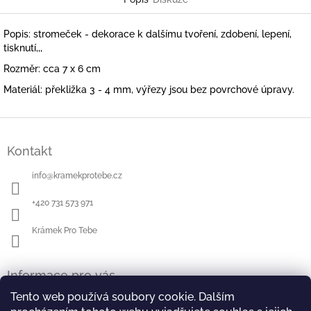
Popis: stromeček - dekorace k dalšímu tvoření, zdobení, lepení,
tisknutí,,,
Rozměr: cca 7 x 6 cm
Materiál: překližka 3 - 4 mm, výřezy jsou bez povrchové úpravy.
Z
á
Kontakt
p
a
info
@
kramekprotebe.cz
t
í
+420 731 573 971
Krámek Pro Tebe
Informace pro vás
Tento web používá soubory cookie. Dalším
Jak nakupovat