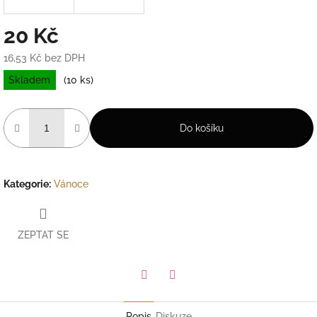
20 Kč
16,53 Kč bez DPH
Měrná
Skladem
(10 ks)
cena:
Do košíku
Kategorie
:
Vánoce
ZEPTAT SE
Facebook
Pinterest
Popis
Diskuze