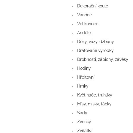
a
Dekorační koule
n
e
Vánoce
l
Velikonoce
Andělé
Dózy, vázy, džbány
Drátované výrobky
Drobnosti, zápichy, závěsy
Hodiny
Hřbitovní
Hrnky
Květináče, truhlíky
Mísy, misky, tácky
Sady
Zvonky
Zvířátka