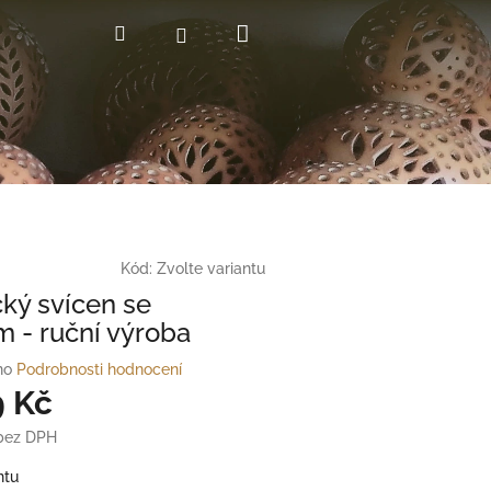
Nákupní
Hledat
Přihlášení
košík
Kód:
Zvolte variantu
ký svícen se
m - ruční výroba
no
Podrobnosti hodnocení
9 Kč
ez DPH
ntu